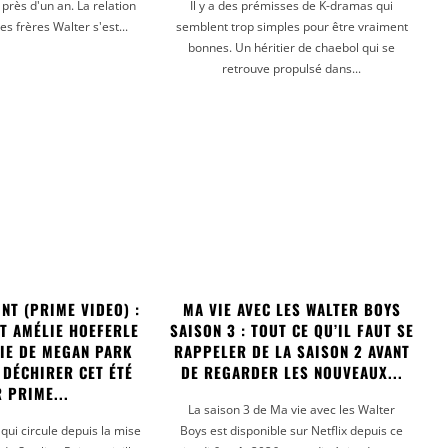
près d'un an. La relation
Il y a des prémisses de K-dramas qui
les frères Walter s'est...
semblent trop simples pour être vraiment
bonnes. Un héritier de chaebol qui se
retrouve propulsé dans...
NT (PRIME VIDEO) :
MA VIE AVEC LES WALTER BOYS
ET AMÉLIE HOEFERLE
SAISON 3 : TOUT CE QU’IL FAUT SE
RIE DE MEGAN PARK
RAPPELER DE LA SAISON 2 AVANT
 DÉCHIRER CET ÉTÉ
DE REGARDER LES NOUVEAUX...
 PRIME...
La saison 3 de Ma vie avec les Walter
 qui circule depuis la mise
Boys est disponible sur Netflix depuis ce