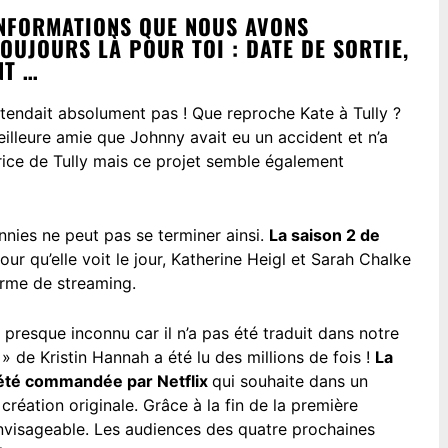
INFORMATIONS QUE NOUS AVONS
OUJOURS LÀ POUR TOI : DATE DE SORTIE,
NT …
ttendait absolument pas ! Que reproche Kate à Tully ?
eilleure amie que Johnny avait eu un accident et n’a
trice de Tully mais ce projet semble également
nnies ne peut pas se terminer ainsi.
La saison 2 de
ur qu’elle voit le jour, Katherine Heigl et Sarah Chalke
orme de streaming.
t presque inconnu car il n’a pas été traduit dans notre
» de
Kristin Hannah
a été lu des millions de fois !
La
e été commandée par Netflix
qui souhaite dans un
réation originale. Grâce à la fin de la première
 envisageable. Les audiences des quatre prochaines