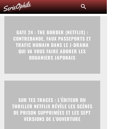
GATE 24 : THE BORDER (NETFLIX) :
CONTREBANDE, FAUX PASSEPORTS ET
TRAFIC HUMAIN DANS LE J-DRAMA
QUI VA VOUS FAIRE ADORER LES
DOUANIERS JAPONAIS
SUR TES TRACES : L’ÉDITEUR DU
THRILLER NETFLIX RÉVÈLE LES SCÈNES
DE PRISON SUPPRIMÉES ET LES SEPT
VERSIONS DE L’OUVERTURE