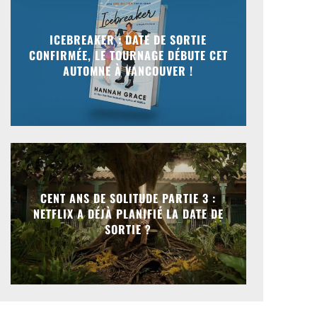
ICEBREAKER : DATE DE SORTIE
CONFIRMÉE, LE TOURNAGE DÉBUTE CET
AUTOMNE À VANCOUVER !
CENT ANS DE SOLITUDE PARTIE 3 :
NETFLIX A DÉJÀ PLANIFIÉ LA DATE DE
SORTIE ?