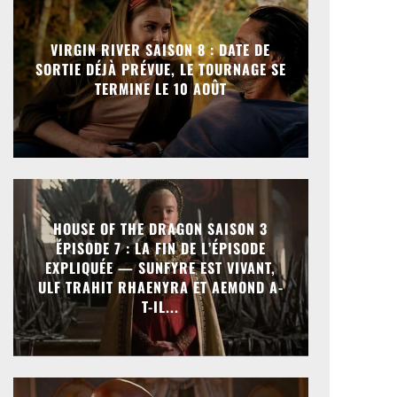
VIRGIN RIVER SAISON 8 : DATE DE
SORTIE DÉJÀ PRÉVUE, LE TOURNAGE SE
TERMINE LE 10 AOÛT
HOUSE OF THE DRAGON SAISON 3
ÉPISODE 7 : LA FIN DE L’ÉPISODE
EXPLIQUÉE — SUNFYRE EST VIVANT,
ULF TRAHIT RHAENYRA ET AEMOND A-
T-IL...