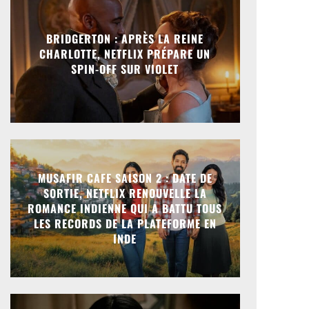
BRIDGERTON : APRÈS LA REINE
CHARLOTTE, NETFLIX PRÉPARE UN
SPIN-OFF SUR VIOLET
MUSAFIR CAFE SAISON 2 : DATE DE
SORTIE, NETFLIX RENOUVELLE LA
ROMANCE INDIENNE QUI A BATTU TOUS
LES RECORDS DE LA PLATEFORME EN
INDE