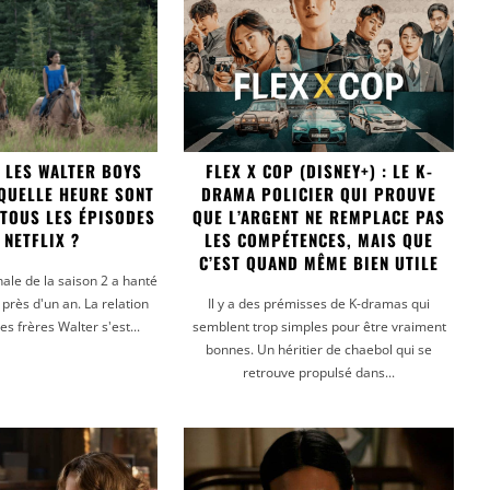
C LES WALTER BOYS
FLEX X COP (DISNEY+) : LE K-
 QUELLE HEURE SONT
DRAMA POLICIER QUI PROUVE
 TOUS LES ÉPISODES
QUE L’ARGENT NE REMPLACE PAS
 NETFLIX ?
LES COMPÉTENCES, MAIS QUE
C’EST QUAND MÊME BIEN UTILE
ale de la saison 2 a hanté
près d'un an. La relation
Il y a des prémisses de K-dramas qui
les frères Walter s'est...
semblent trop simples pour être vraiment
bonnes. Un héritier de chaebol qui se
retrouve propulsé dans...