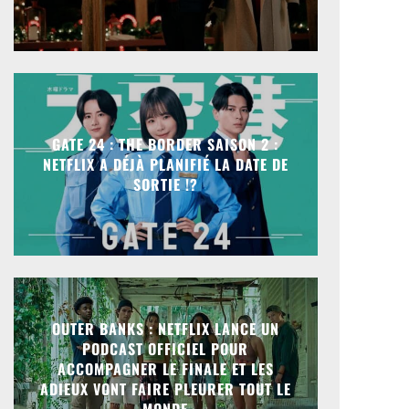
GATE 24 : THE BORDER SAISON 2 :
NETFLIX A DÉJÀ PLANIFIÉ LA DATE DE
SORTIE !?
OUTER BANKS : NETFLIX LANCE UN
PODCAST OFFICIEL POUR
ACCOMPAGNER LE FINALE ET LES
ADIEUX VONT FAIRE PLEURER TOUT LE