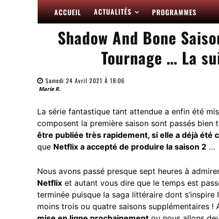
ACTUALITÉS
ACCUEIL
PROGRAMMES
Shadow And Bone Saison 
Tournage … La sui
Samedi 24 Avril 2021 À 18:06
Marie R.
La série fantastique tant attendue a enfin été mi
composent la première saison sont passés bien 
être publiée très rapidement, si elle a déjà ét
que
Netflix a accepté de produire la saison 2
…
Nous avons passé presque sept heures à admire
Netflix
et autant vous dire que le temps est passé à
terminée puisque la saga littéraire dont s’inspire
moins trois ou quatre saisons supplémentaires ! 
mise en ligne prochainement
ou nous allons dev