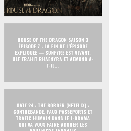
HOUSE OF THE DRAGON SAISON 3
ÉPISODE 7 : LA FIN DE L’ÉPISODE
EXPLIQUÉE — SUNFYRE EST VIVANT,
ULF TRAHIT RHAENYRA ET AEMOND A-
T-IL...
GATE 24 : THE BORDER (NETFLIX) :
CONTREBANDE, FAUX PASSEPORTS ET
TRAFIC HUMAIN DANS LE J-DRAMA
QUI VA VOUS FAIRE ADORER LES