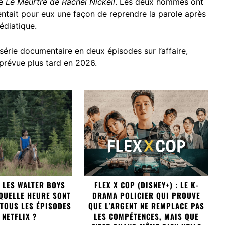
re
Le Meurtre de Rachel Nickell
. Les deux hommes ont
entait pour eux une façon de reprendre la parole après
édiatique.
érie documentaire en deux épisodes sur l’affaire,
t prévue plus tard en 2026.
C LES WALTER BOYS
FLEX X COP (DISNEY+) : LE K-
 QUELLE HEURE SONT
DRAMA POLICIER QUI PROUVE
 TOUS LES ÉPISODES
QUE L’ARGENT NE REMPLACE PAS
 NETFLIX ?
LES COMPÉTENCES, MAIS QUE