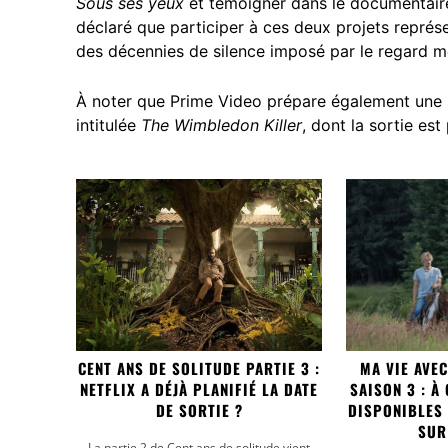
Sous ses yeux
et témoigner dans le documentai
déclaré que participer à ces deux projets représ
des décennies de silence imposé par le regard m
À noter que Prime Video prépare également une s
intitulée
The Wimbledon Killer
, dont la sortie es
CENT ANS DE SOLITUDE PARTIE 3 :
MA VIE AVE
NETFLIX A DÉJÀ PLANIFIÉ LA DATE
SAISON 3 : À
DE SORTIE ?
DISPONIBLES
SUR
La partie 2 de Cent ans de solitude vient