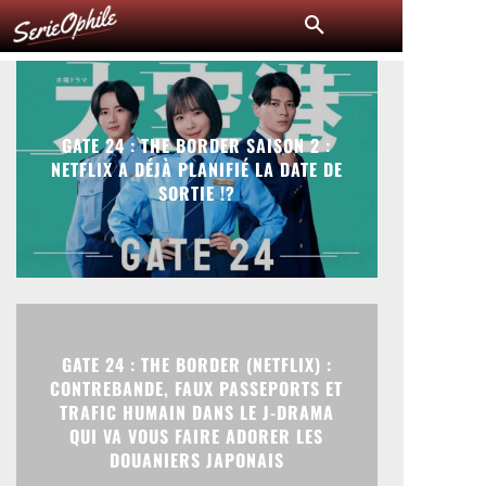
GATE 24 : THE BORDER SAISON 2 :
NETFLIX A DÉJÀ PLANIFIÉ LA DATE DE
SORTIE !?
GATE 24 : THE BORDER (NETFLIX) :
CONTREBANDE, FAUX PASSEPORTS ET
TRAFIC HUMAIN DANS LE J-DRAMA
QUI VA VOUS FAIRE ADORER LES
DOUANIERS JAPONAIS