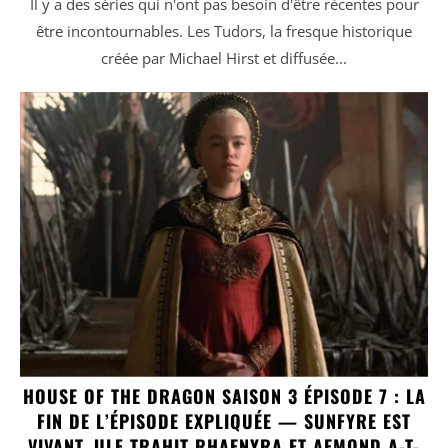
Il y a des séries qui n'ont pas besoin d'être récentes pour
être incontournables. Les Tudors, la fresque historique
créée par Michael Hirst et diffusée...
HOUSE OF THE DRAGON SAISON 3 ÉPISODE 7 : LA
FIN DE L’ÉPISODE EXPLIQUÉE — SUNFYRE EST
VIVANT, ULF TRAHIT RHAENYRA ET AEMOND A-T-