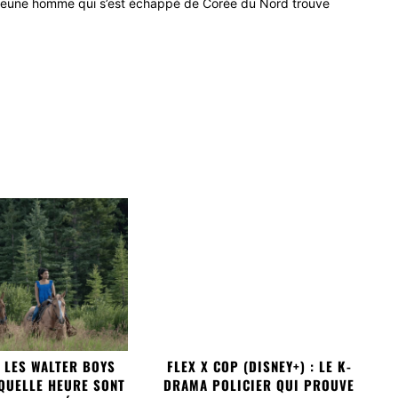
jeune homme qui s’est échappé de Corée du Nord trouve
C LES WALTER BOYS
FLEX X COP (DISNEY+) : LE K-
 QUELLE HEURE SONT
DRAMA POLICIER QUI PROUVE