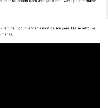
éfuntes se lancent dans une quête émouvante pour retrouver
 la furie » pour venger la mort de son père. Elle se retrouve
s mafias.