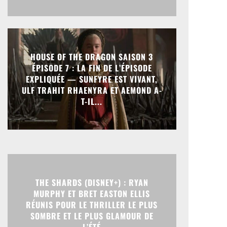
HOUSE OF THE DRAGON SAISON 3
ÉPISODE 7 : LA FIN DE L’ÉPISODE
EXPLIQUÉE — SUNFYRE EST VIVANT,
ULF TRAHIT RHAENYRA ET AEMOND A-
T-IL...
THE SHARDS (DISNEY+) : RYAN
MURPHY ET BRET EASTON ELLIS
RÉUNIS POUR LE THRILLER LE PLUS
SOMBRE ET LE PLUS GLAMOUR DE