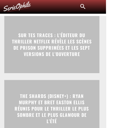
SUR TES TRACES : L’ÉDITEUR DU
THRILLER NETFLIX RÉVÈLE LES SCÈNES
DE PRISON SUPPRIMÉES ET LES SEPT
VERSIONS DE L’OUVERTURE
THE SHARDS (DISNEY+) : RYAN
MURPHY ET BRET EASTON ELLIS
RÉUNIS POUR LE THRILLER LE PLUS
SOMBRE ET LE PLUS GLAMOUR DE
L’ÉTÉ