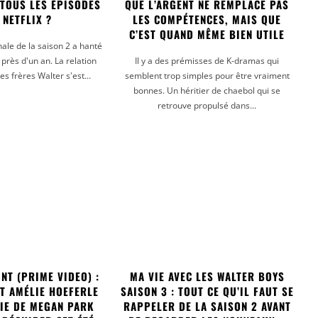
 TOUS LES ÉPISODES
QUE L’ARGENT NE REMPLACE PAS
 NETFLIX ?
LES COMPÉTENCES, MAIS QUE
C’EST QUAND MÊME BIEN UTILE
ale de la saison 2 a hanté
près d'un an. La relation
Il y a des prémisses de K-dramas qui
les frères Walter s'est...
semblent trop simples pour être vraiment
bonnes. Un héritier de chaebol qui se
retrouve propulsé dans...
NT (PRIME VIDEO) :
MA VIE AVEC LES WALTER BOYS
ET AMÉLIE HOEFERLE
SAISON 3 : TOUT CE QU’IL FAUT SE
RIE DE MEGAN PARK
RAPPELER DE LA SAISON 2 AVANT