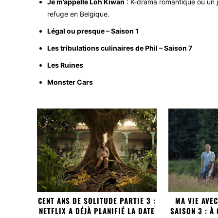
Je m’appelle Loh Kiwan
: K-drama romantique où un 
refuge en Belgique.
Légal ou presque – Saison 1
Les tribulations culinaires de Phil – Saison 7
Les Ruines
Monster Cars
CENT ANS DE SOLITUDE PARTIE 3 :
MA VIE AVE
NETFLIX A DÉJÀ PLANIFIÉ LA DATE
SAISON 3 : À