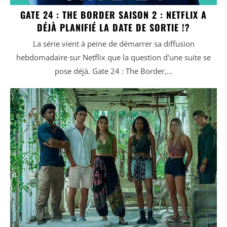
GATE 24 : THE BORDER SAISON 2 : NETFLIX A
DÉJÀ PLANIFIÉ LA DATE DE SORTIE !?
La série vient à peine de démarrer sa diffusion
hebdomadaire sur Netflix que la question d'une suite se
pose déjà. Gate 24 : The Border,...