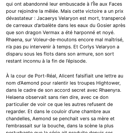
qui ont abandonné leur embuscade à l’Île aux Faces
pour rejoindre la mêlée. Mais cette victoire a un prix
dévastateur : Jacaerys Velaryon est mort, transpercé
de carreaux d’arbalète dans les eaux du Gosier après
que son dragon Vermax a été harponné et noyé.
Rhaena, sur Voleur-de-moutons encore mal maîtrisé,
n’a pas pu intervenir à temps. Et Corlys Velaryon a
disparu sous les flots dans son armure, son sort
restant inconnu à la fin de l’épisode.
À la cour de Port-Réal, Alicent falsifiait une lettre au
nom d’Aemond pour ralentir les troupes Hightower,
dans le cadre de son accord secret avec Rhaenyra.
Helaena observait sans rien dire, avec ce don
particulier de voir ce que les autres refusent de
regarder. Et dans le couloir d’une chambre aux
chandelles, Aemond se penchait vers sa mère et
l’embrassait sur la bouche, dans la scène la plus
perturbante que la série ait produite depuis ses