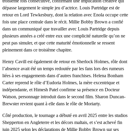
troisième fois consécutive, confirmant une implication créative qui
dépasse largement le simple jeu d’actrice. Louis Partridge est de
retour en Lord Tewkesbury, dont la relation avec Enola occupe cette
fois une place centrale dans le récit. Millie Bobby Brown a confié
dans un communiqué que travailler avec Louis Partridge depuis
plusieurs années a créé entre eux une complicité naturelle qu’on ne
peut pas simuler, et que cette maturité émotionnelle se ressent
pleinement dans ce troisième chapitre.
Henry Cavill est également de retour en Sherlock Holmes, rôle dont
l’absence avait été un temps redoutée par les fans lors des rumeurs
liées à ses engagements dans d’autres franchises. Helena Bonham
Carter reprend le rôle d’Eudoria Holmes, la mère excentrique et
indépendante, et Himesh Patel confirme sa présence en Docteur
Watson, personnage introduit dans le second film. Sharon Duncan-
Brewster revient quant à elle dans le rôle de Moriarty.
Côté production, le tournage a débuté en avril 2025 entre les studios
Shepperton en Angleterre et les décors maltais, et s’est achevé fin
juin 2025 selon les déclarations de Millie Bobby Brown sur ses