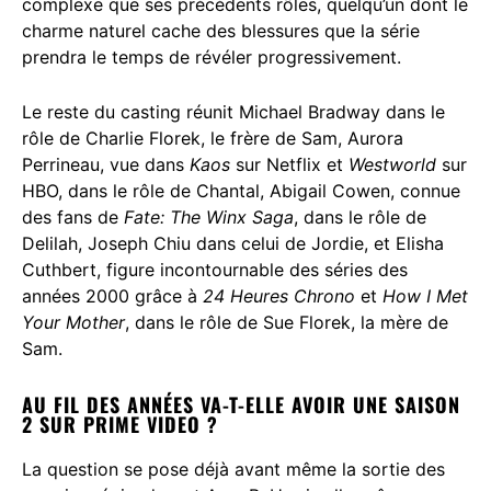
complexe que ses précédents rôles, quelqu’un dont le
charme naturel cache des blessures que la série
prendra le temps de révéler progressivement.
Le reste du casting réunit Michael Bradway dans le
rôle de Charlie Florek, le frère de Sam, Aurora
Perrineau, vue dans
Kaos
sur Netflix et
Westworld
sur
HBO, dans le rôle de Chantal, Abigail Cowen, connue
des fans de
Fate: The Winx Saga
, dans le rôle de
Delilah, Joseph Chiu dans celui de Jordie, et Elisha
Cuthbert, figure incontournable des séries des
années 2000 grâce à
24 Heures Chrono
et
How I Met
Your Mother
, dans le rôle de Sue Florek, la mère de
Sam.
AU FIL DES ANNÉES VA-T-ELLE AVOIR UNE SAISON
2 SUR PRIME VIDEO ?
La question se pose déjà avant même la sortie des