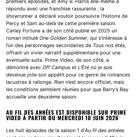
premiers épisodes, et Amy B. Harris elle-même a
répondu avec une franchise rassurante : la
showrunner a déclaré vouloir poursuivre l’histoire de
Percy et Sam au-delà de cette première saison.
Carley Fortune a de son côté publié en 2025 un
roman intitulé
One Golden Summer
, qui s’intéresse à
l’un des personnages secondaires de
Tous nos étés
,
offrant un vivier narratif supplémentaire pour une
éventuelle suite. Prime Video, de son côté, a
démontré avec
Off Campus
et
L’Été où je suis
devenue jolie
son appétit pour ce genre de romances
lacustres à rallonge. Rien n’est encore officiel, mais
les conditions semblent réunies pour que Barry’s Bay
accueille une deuxième saison.
AU FIL DES ANNÉES EST DISPONIBLE SUR PRIME
VIDEO À PARTIR DU MERCREDI 10 JUIN 2026
Les huit épisodes de la saison 1 d’
Au fil des années