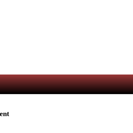
ACT
ACCUEIL
ent