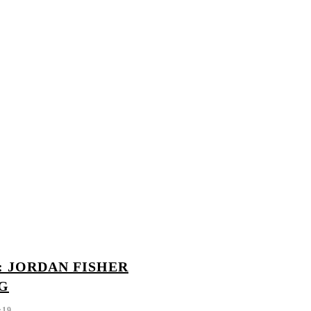
: JORDAN FISHER
NG
:19