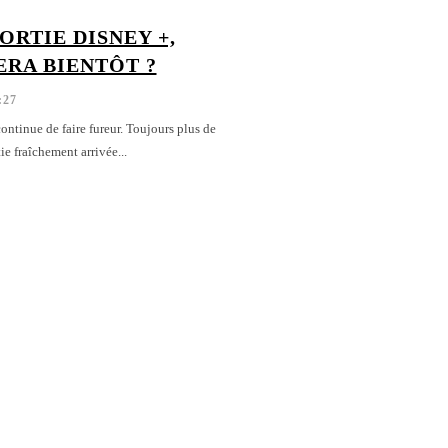
SORTIE DISNEY +,
ERA BIENTÔT ?
:27
ontinue de faire fureur. Toujours plus de
e fraîchement arrivée...