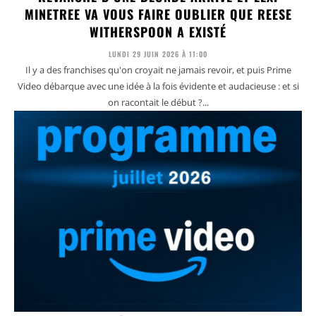
MINETREE VA VOUS FAIRE OUBLIER QUE REESE
WITHERSPOON A EXISTÉ
LUNDI 29 JUIN 2026 À 11:00
Il y a des franchises qu'on croyait ne jamais revoir, et puis Prime
Video débarque avec une idée à la fois évidente et audacieuse : et si
on racontait le début ?...