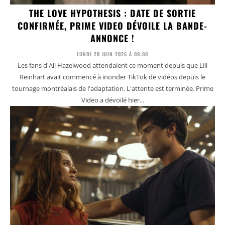
THE LOVE HYPOTHESIS : DATE DE SORTIE
CONFIRMÉE, PRIME VIDEO DÉVOILE LA BANDE-
ANNONCE !
LUNDI 29 JUIN 2026 À 09:00
Les fans d'Ali Hazelwood attendaient ce moment depuis que Lili
Reinhart avait commencé à inonder TikTok de vidéos depuis le
tournage montréalais de l'adaptation. L'attente est terminée. Prime
Video a dévoilé hier...